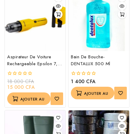
Aspirateur De Voiture
Bain De Bouche-
Rechargeable Epsilon 7,4
DENTALUX 500 Ml
V – EPS1250
18 000
CFA
1 400
CFA
0
0
out
out
15 000
CFA
of
of
AJOUTER AU
5
5
AJOUTER AU
PANIER
PANIER