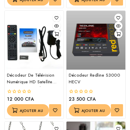
5
5
PANIER
PANIER
Décodeur De Télévision
Décodeur Redline S3000
Numérique HD Satellite
HECV
Master S1000hd
12 000
CFA
23 500
CFA
0
0
out
out
of
of
AJOUTER AU
AJOUTER AU
5
5
PANIER
PANIER