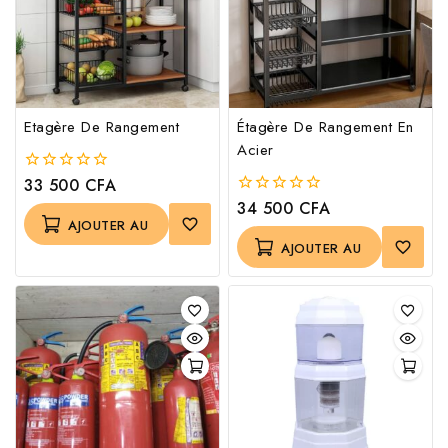
Etagère De Rangement
Étagère De Rangement En
Acier
33 500
CFA
0
out
34 500
CFA
0
of
out
AJOUTER AU
5
of
AJOUTER AU
PANIER
5
PANIER