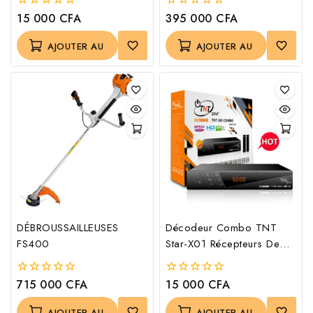
15 000
CFA
395 000
CFA
0
0
out
out
of
of
AJOUTER AU
AJOUTER AU
5
5
PANIER
PANIER
DÉBROUSSAILLEUSES
Décodeur Combo TNT
FS400
Star-X01 Récepteurs De
Télévision Par Satellite
Numérique
715 000
CFA
15 000
CFA
0
0
out
out
of
of
AJOUTER AU
AJOUTER AU