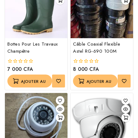
Bottes Pour Les Travaux
Câble Coaxial Flexible
Champêtre
Astel RG-690 100M
7 000
CFA
8 000
CFA
0
0
out
out
of
of
AJOUTER AU
AJOUTER AU
5
5
PANIER
PANIER