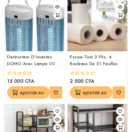
Destructeur D’insectes
Essuie-Tout 3 Plis, 4
DOMO Avec Lampe UV 11
Rouleaux De 51 Feuilles
W
15 000
CFA
2 500
CFA
0
0
out
out
of
of
AJOUTER AU
AJOUTER AU
5
5
PANIER
PANIER