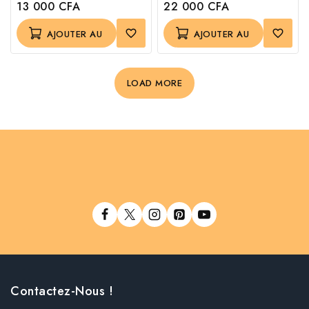
13 000
CFA
22 000
CFA
0
0
out
out
of
of
AJOUTER AU
AJOUTER AU
5
5
PANIER
PANIER
LOAD MORE
Contactez-Nous !