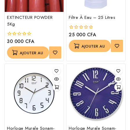
EXTINCTEUR POWDER
Filtre À Eau – 25 Litres
5Kg
25 000
CFA
0
out
30 000
CFA
0
of
out
AJOUTER AU
5
of
AJOUTER AU
PANIER
5
PANIER
Horloge Murale Sonam-
Horloge Murale Sonam-