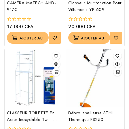
CAMÉRA MATECH AHD-
Classeur Multifonction Pour
917C
Vêtements YP-609
17 000
CFA
20 000
CFA
0
0
out
out
of
of
AJOUTER AU
AJOUTER AU
5
5
PANIER
PANIER
CLASSEUR TOILETTE En
Débroussailleuse STHIL
Acier Inoxydable Tw –
Thermique FS250
102