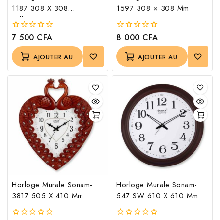
1187 308 X 308
1597 308 × 308 Mm
Millimètres
7 500
CFA
8 000
CFA
0
0
out
out
of
of
AJOUTER AU
AJOUTER AU
5
5
PANIER
PANIER
Horloge Murale Sonam-
Horloge Murale Sonam-
3817 505 X 410 Mm
547 SW 610 X 610 Mm