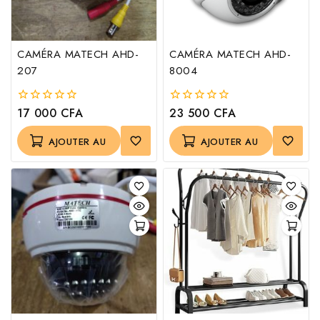
CAMÉRA MATECH AHD-
CAMÉRA MATECH AHD-
207
8004
17 000
CFA
23 500
CFA
0
0
out
out
of
of
AJOUTER AU
AJOUTER AU
5
5
PANIER
PANIER