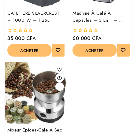
CAFETIERE SILVERCREST
Machine À Café À
– 1000 W – 1.25L
Capsules – 3 En 1 –
Dolce Gusto / Nespresso
/ Poudre – SF 3539 –
35 000
CFA
60 000
CFA
0
0
Blanc Express SONIFER
out
out
of
of
ACHETER
ACHETER
5
5
Mixeur Épices-Café A Sec