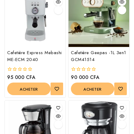
Cafetière Express Mebashi
Cafetière Geepas -1L 3en1
ME-ECM 2040
GCM41514
95 000
CFA
90 000
CFA
0
0
out
out
of
of
ACHETER
ACHETER
5
5