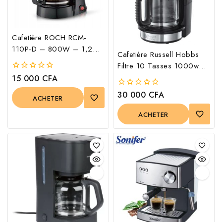
Cafetière ROCH RCM-
110P-D – 800W – 1,2
Cafetière Russell Hobbs
Litres
Filtre 10 Tasses 1000w
Noir – 21701-56
15 000
CFA
0
out
of
30 000
CFA
0
ACHETER
5
out
of
ACHETER
5