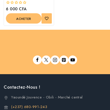
6 000
CFA
0
out
of
ACHETER
5
Contactez-Nous !
Yaoundé Jouvence - Obili - Marché central
(+237) 680-991-243