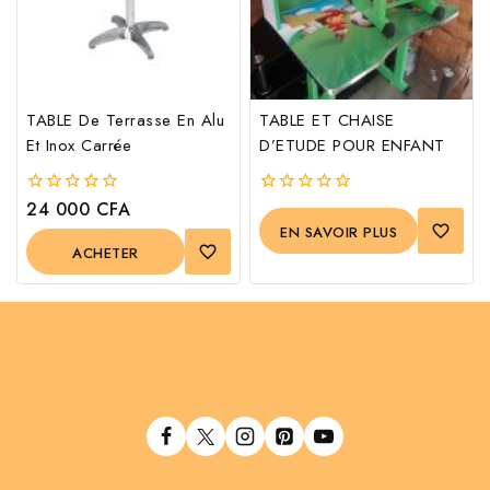
TABLE De Terrasse En Alu
TABLE ET CHAISE
Et Inox Carrée
D’ETUDE POUR ENFANT
24 000
CFA
0
0
out
out
EN SAVOIR PLUS
of
of
ACHETER
5
5