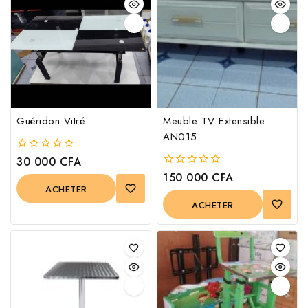
Guéridon Vitré
Meuble TV Extensible
AN015
30 000
CFA
0
out
150 000
CFA
0
of
out
ACHETER
5
of
ACHETER
5