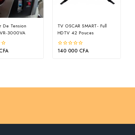
ur De Tension
TV OSCAR SMART- Full
 AVR-3000VA
HDTV 42 Pouces
CFA
140 000
CFA
0
out
of
5