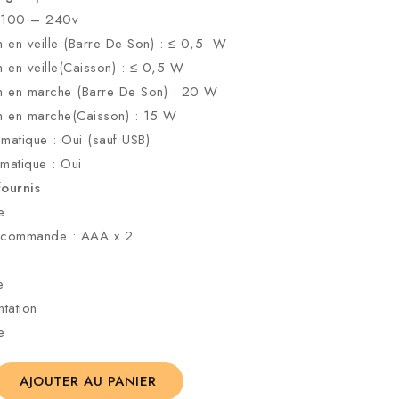
: 100 – 240v
 en veille (Barre De Son) : ≤ 0,5 W
en veille(Caisson) : ≤ 0,5 W
 en marche (Barre De Son) : 20 W
 en marche(Caisson) : 15 W
matique : Oui (sauf USB)
omatique : Oui
fournis
e
élécommande : AAA x 2
e
ntation
e
AJOUTER AU PANIER