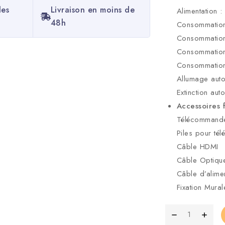
les
Livraison en moins de
Alimentation 
48h
Consommation
Consommation 
Consommation
Consommation
Allumage auto
Extinction aut
Accessoires 
Télécommand
Piles pour t
Câble HDMI
Câble Optiqu
Câble d’alime
Fixation Mural