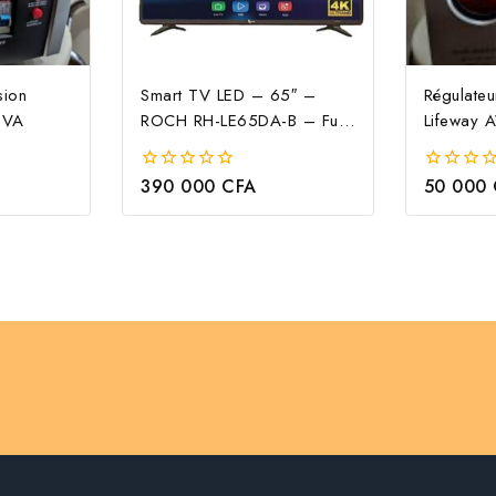
sion
Smart TV LED – 65″ –
Régulate
0VA
ROCH RH-LE65DA-B – Full
Lifeway
HD
390 000
CFA
50 000
0
0
out
out
of
of
5
5