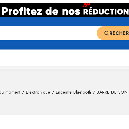
RECHE
 ventes
Top deals
Nos catégories
 du moment
/
Electronique
/
Enceinte Bluetooth
/
BARRE DE SON