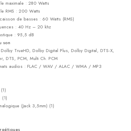
ale maximale : 280 Watts
ale RMS : 200 Watts
 caisson de basses : 60 Watts (RMS)
quences : 40 Hz – 20 khz
stique : 95,5 dB
u son
Dolby TrueHD, Dolby Digital Plus, Dolby Digital, DTS-X,
r, DTS, PCM, Multi Ch. PCM
rmats audios : FLAC / WAV / ALAC / WMA / MP3
(1)
 (1)
nalogique (Jack 3,5mm) (1)
rgétiques