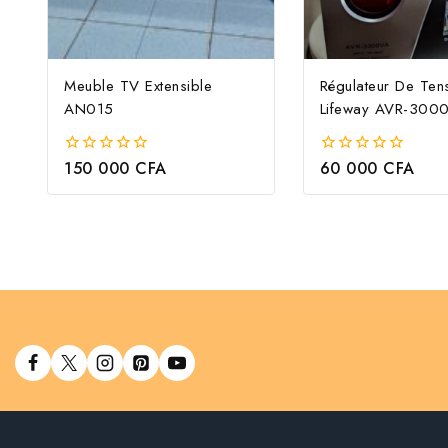
Meuble TV Extensible
Régulateur De Ten
AN015
Lifeway AVR-300
150 000
CFA
60 000
CFA
0
0
out
out
of
of
5
5