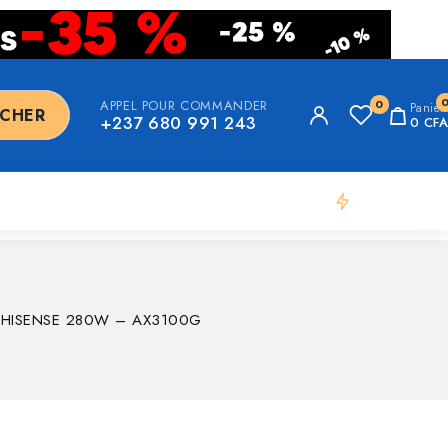
APPEL POUR COMMANDER
0
Panier
RCHER
+237 680 991 243
0
CFA
Flash Deal
 HISENSE 280W – AX3100G