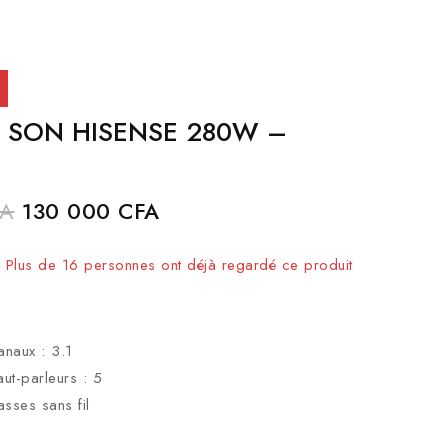
E SON HISENSE 280W –
FA
130 000
CFA
endus au cours des 19 dernières heures
 ! Plus de 16 personnes ont déjà regardé ce produit
naux : 3.1
t-parleurs : 5
sses sans fil